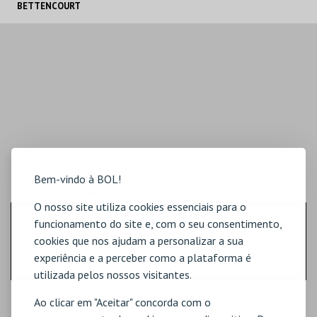
BETTENCOURT
IGREJA N.ª S.ª
CONCEIÇÃO
MAIS INFO
COMPRAR
Bem-vindo à BOL!
LOCALIZAÇÃO
O nosso site utiliza cookies essenciais para o
MORADA
funcionamento do site e, com o seu consentimento,
Rua Nossa Senhora da Conceição, Nº 787
cookies que nos ajudam a personalizar a sua
4800-165 Guimarães
experiência e a perceber como a plataforma é
utilizada pelos nossos visitantes.
Ao clicar em "Aceitar" concorda com o