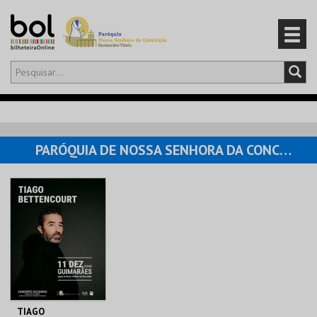
Olá,
iniciar sessão
PT
0
CARRINHO
PARÓQUIA DE NOSSA SENHORA DA CONCEIÇÃO
EVENTOS
CARTÕES
PRODUTOS
TIAGO