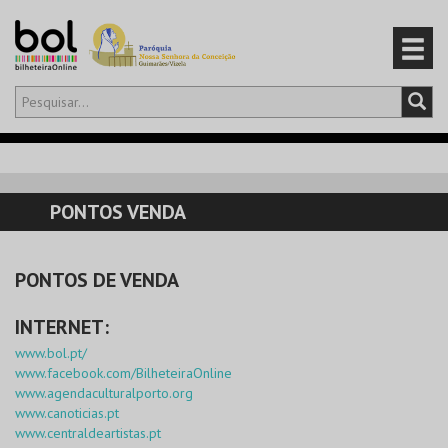
Olá,
iniciar sessão
PT
0
CARRINHO
PONTOS VENDA
EVENTOS
PONTOS DE VENDA
CARTÕES
INTERNET:
PRODUTOS
www.bol.pt/
www.facebook.com/BilheteiraOnline
www.agendaculturalporto.org
www.canoticias.pt
www.centraldeartistas.pt