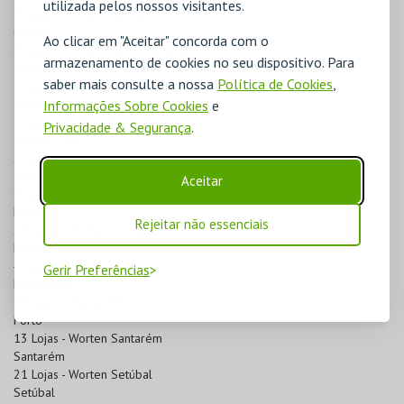
utilizada pelos nossos visitantes.
3 Lojas - Worten Guarda
Guarda
Ao clicar em "Aceitar" concorda com o
6 Lojas - Worten Ilha da Madeira
armazenamento de cookies no seu dispositivo. Para
Ilha da Madeira
saber mais consulte a nossa
Política de Cookies
,
1 Lojas - Worten Ilha de S. Miguel
Ilha de S. Miguel
Informações Sobre Cookies
e
1 Lojas - Worten Ilha do Faial
Privacidade & Segurança
.
Ilha do Faial
2 Lojas - Worten Ilha Terceira
Ilha Terceira
Aceitar
9 Lojas - Worten Leiria
Leiria
Rejeitar não essenciais
25 Lojas - Worten Lisboa
Lisboa
4 Lojas - Worten Portalegre
Gerir Preferências
Portalegre
37 Lojas - Worten Porto
Porto
13 Lojas - Worten Santarém
Santarém
21 Lojas - Worten Setúbal
Setúbal