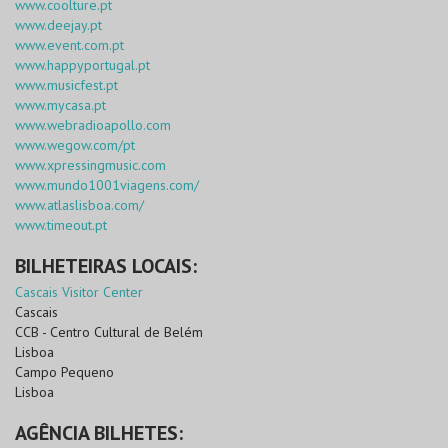
www.coolture.pt
www.deejay.pt
www.event.com.pt
www.happyportugal.pt
www.musicfest.pt
www.mycasa.pt
www.webradioapollo.com
www.wegow.com/pt
www.xpressingmusic.com
www.mundo1001viagens.com/
www.atlaslisboa.com/
www.timeout.pt
BILHETEIRAS LOCAIS:
Cascais Visitor Center
Cascais
CCB - Centro Cultural de Belém
Lisboa
Campo Pequeno
Lisboa
AGÊNCIA BILHETES: