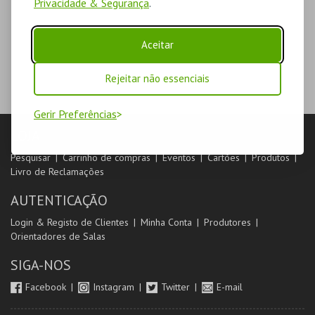
Privacidade & Segurança
.
Aceitar
Rejeitar não essenciais
Gerir Preferências
LOJA
Pesquisar
Carrinho de compras
Eventos
Cartões
Produtos
Livro de Reclamações
AUTENTICAÇÃO
Login & Registo de Clientes
Minha Conta
Produtores
Orientadores de Salas
SIGA-NOS
Facebook
Instagram
Twitter
E-mail