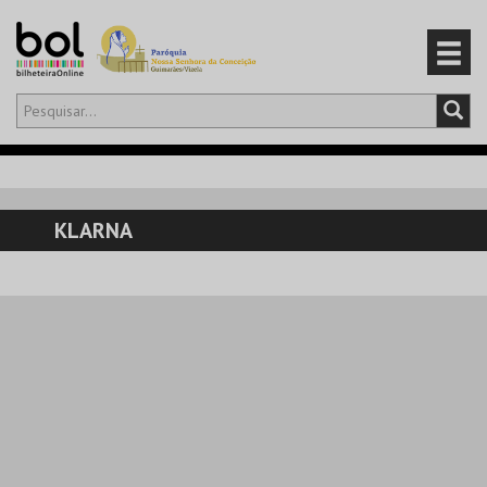
Olá,
iniciar sessão
PT
0
CARRINHO
KLARNA
EVENTOS
CARTÕES
PRODUTOS